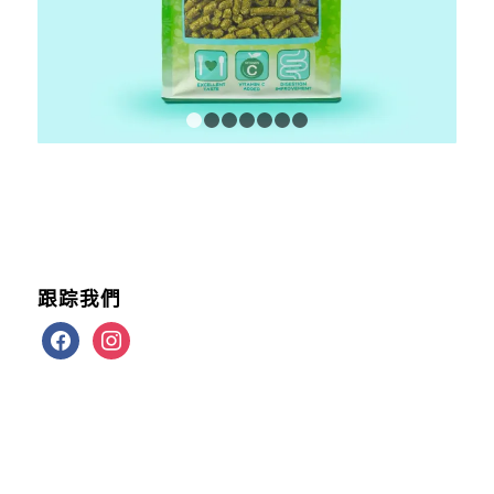
1
2
3
4
5
6
7
跟踪我們
facebook
instagram