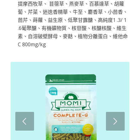
提摩西牧草、 苜蓿草、燕麥草、百慕達草、胡蘿
蔔、芹菜、迷迭香精華、牛至、麝香草、小茴香、
茴芹、蒔蘿、益生原、低聚甘露醣、高純度1 .3/ 1
.6葡聚醣、有機礦物質、核苷酸、核醣核酸、維生
素、自溶破壁酵母、麥麩、植物分離蛋白、維他命
C 800mg/kg
下一頁