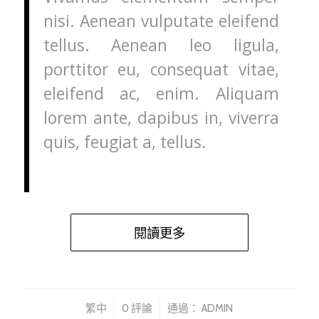
nisi. Aenean vulputate eleifend
tellus. Aenean leo ligula,
porttitor eu, consequat vitae,
eleifend ac, enim. Aliquam
lorem ante, dapibus in, viverra
quis, feugiat a, tellus.
閱讀更多
/
/
繁中
0 評論
通過：
ADMIN