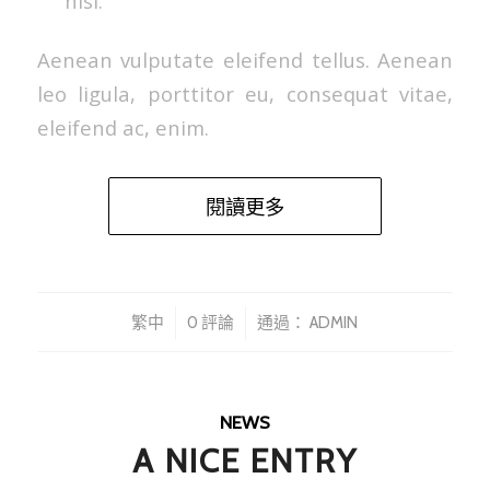
nisi.
Aenean vulputate eleifend tellus. Aenean
leo ligula, porttitor eu, consequat vitae,
eleifend ac, enim.
閱讀更多
/
/
繁中
0 評論
通過：
ADMIN
NEWS
A NICE ENTRY