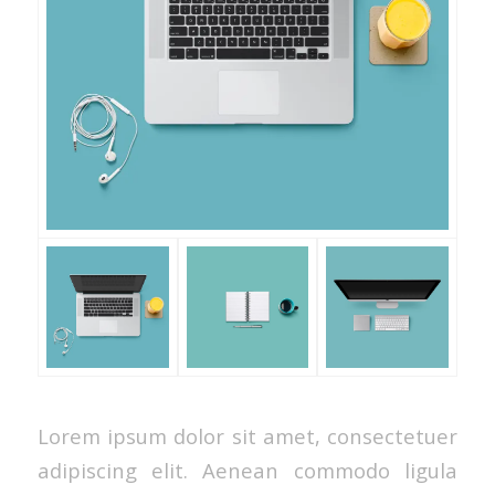
Lorem ipsum dolor sit amet, consectetuer
adipiscing elit. Aenean commodo ligula