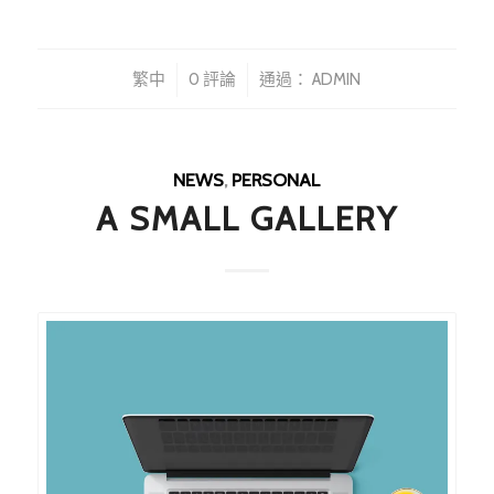
/
/
繁中
0 評論
通過：
ADMIN
NEWS
,
PERSONAL
A SMALL GALLERY