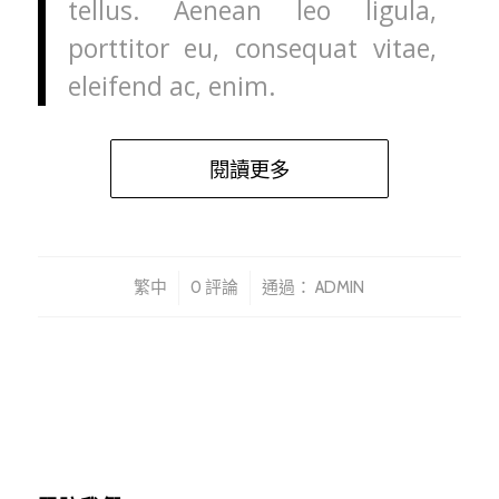
tellus. Aenean leo ligula,
porttitor eu, consequat vitae,
eleifend ac, enim.
閱讀更多
/
/
繁中
0 評論
通過：
ADMIN