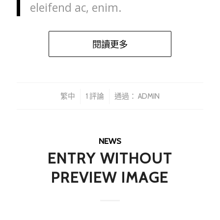
eleifend ac, enim.
閱讀更多
/
/
繁中
1 評論
通過：
ADMIN
NEWS
ENTRY WITHOUT
PREVIEW IMAGE